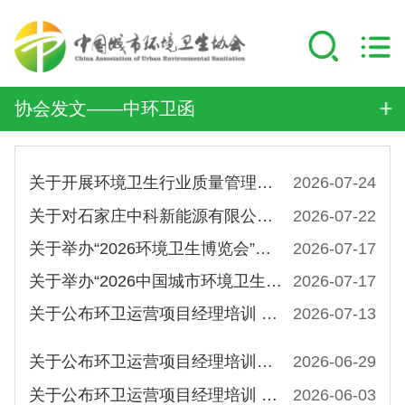
协会发文——中环卫函
关于开展环境卫生行业质量管理小组活动专家培训的通知
2026-07-24
关于对石家庄中科新能源有限公司 (赵县生活垃圾焚烧发电项目) 等级评价审定结果的公示
2026-07-22
关于举办“2026环境卫生博览会”的通知
2026-07-17
关于举办“2026中国城市环境卫生协会年会”的通知
2026-07-17
关于公布环卫运营项目经理培训 （成都班）结业名单的通知
2026-07-13
关于公布环卫运营项目经理培训（海口班）结业名单的通知
2026-06-29
关于公布环卫运营项目经理培训 （合肥班）结业名单的通知
2026-06-03