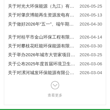
关于对光大环保能源（九江）有限公司 （九江市生活垃圾焚烧发电项目） 等级评价审定结果的公示
2026-05-25
关于对肇庆博能再生资源发电有限公司 （四会环保能源热力发电厂） 等级评价审定结果的公示
2026-05-13
关于做好2026年“五一”、端午期间纠“四风”树新风工作的通知
2026-04-30
关于对桂平市金山环保工程有限公司 （桂平市环保生态园生活垃圾焚烧发电项目） 等级评价审定结果的公示
2026-04-14
关于对攀枝花旺能环保能源有限公司 （攀枝花市生活垃圾焚烧发电厂） 等级评价审定结果的公示
2026-03-30
关于举办2026年城市大管家项目经理培训（第1期）的通知
2026-03-25
关于公布2025年度首届环境卫生领域高价值专利入库遴选结果的通知
2026-03-06
关于对漯河城发环保能源有限公司 （漯河市生活垃圾焚烧发电项目） 等级评价审定结果的公示
2026-03-04
查看更多