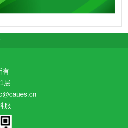
错
所有
1层
@caues.cn
科服