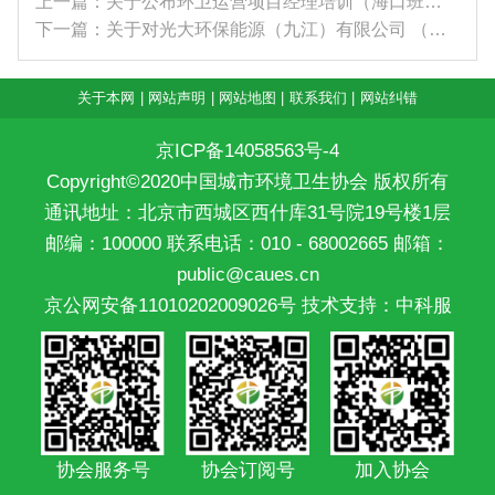
上一篇：关于公布环卫运营项目经理培训（海口班）结...
下一篇：关于对光大环保能源（九江）有限公司 （九...
关于本网
|
网站声明
|
网站地图
|
联系我们
|
网站纠错
京ICP备14058563号-4
Copyright©2020中国城市环境卫生协会 版权所有
通讯地址：北京市西城区西什库31号院19号楼1层
邮编：100000 联系电话：010 - 68002665 邮箱：
public@caues.cn
京公网安备11010202009026号
技术支持：中科服
协会服务号
协会订阅号
加入协会