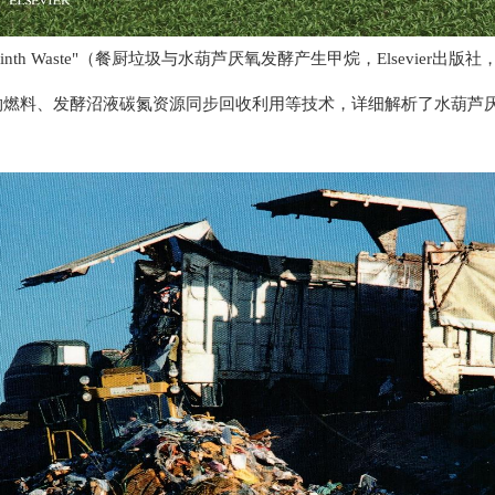
e and Water Hyacinth Waste"（餐厨垃圾与水葫芦厌氧发酵产生甲烷，
燃料、发酵沼液碳氮资源同步回收利用等技术，详细解析了水葫芦厌