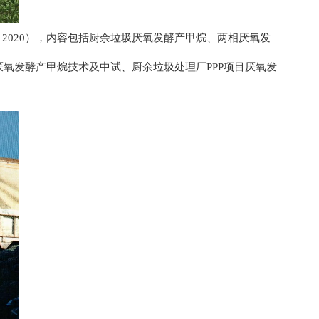
Elsevier出版社，2020），内容包括厨余垃圾厌氧发酵产甲烷、两相厌氧发
氧发酵产甲烷技术及中试、厨余垃圾处理厂PPP项目厌氧发