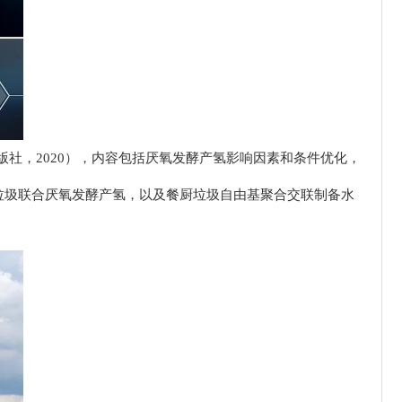
化工艺，Elsevier出版社，2020），内容包括厌氧发酵产氢影响因素和条件优化，
垃圾联合厌氧发酵产氢，以及餐厨垃圾自由基聚合交联制备水