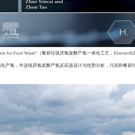
rocess Development for Food Waste"（餐厨垃圾厌氧发酵产氢一体
强化产氢，半连续厌氧发酵产氢反应器设计与优势分析，污泥和餐厨