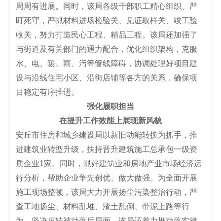
周周有进展。同时，该局各级干部职工精心组织、严
盯死守，严抓材料进场检验关、见证取样关、竣工验
收关，努力打造民心工程、精品工程。该局还加强了
与街道及有关部门的通力配合，优化组织架构，克服
水、电、暖、雨、污等管线障碍，协调处理好项目建
设与沿线住宅小区、沿街店铺等各方的关系，确保项
目稳定有序推进。
强化履职担当
在提升工作效能上展现新风貌
安丘市住房和城乡建设局以新旧动能转换为抓手，推
进建筑业转型升级，扶持晋升建筑施工总承包一级资
质企业1家。同时，抓好建筑业和房地产业市场经济运
行分析，帮助企业争先创优、做大做强。为全面开展
施工现场整顿，该局大力开展扬尘污染整治行动，严
查工地扬尘、材料乱堆、渣土乱倒、带泥上路等行
为，坚决扭转被动落后局面。该局还着力推动落实建