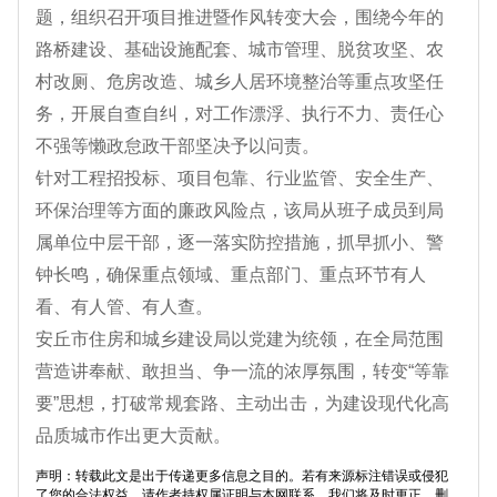
题，组织召开项目推进暨作风转变大会，围绕今年的
路桥建设、基础设施配套、城市管理、脱贫攻坚、农
村改厕、危房改造、城乡人居环境整治等重点攻坚任
务，开展自查自纠，对工作漂浮、执行不力、责任心
不强等懒政怠政干部坚决予以问责。
针对工程招投标、项目包靠、行业监管、安全生产、
环保治理等方面的廉政风险点，该局从班子成员到局
属单位中层干部，逐一落实防控措施，抓早抓小、警
钟长鸣，确保重点领域、重点部门、重点环节有人
看、有人管、有人查。
安丘市住房和城乡建设局以党建为统领，在全局范围
营造讲奉献、敢担当、争一流的浓厚氛围，转变“等靠
要”思想，打破常规套路、主动出击，为建设现代化高
品质城市作出更大贡献。
声明：转载此文是出于传递更多信息之目的。若有来源标注错误或侵犯
了您的合法权益，请作者持权属证明与本网联系，我们将及时更正、删